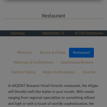
Restaurant
Germany
Marktplatz 12
87724
Ottobeuren
Welcome
Rooms & Prices
Restaurant
Meetings & Conferences
Guesthouse Brewery
Outdoor Dining
Region & Recreation
Voucher
In AKZENT Brauerei Hotel Hirsch’s restaurant, the Allgäu
will literally melt like butter in your mouth. With meals
ranging from regional specialties to something refined
and light or with a touch of worldly sophistication, the