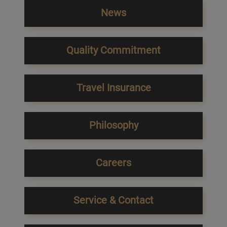
News
Quality Commitment
Travel Insurance
Philosophy
Careers
Service & Contact