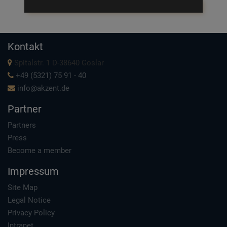
Kontakt
Spitalstr. 1 D-38640 Goslar
+49 (5321) 75 91 - 40
info@akzent.de
Partner
Partners
Press
Become a member
Impressum
Site Map
Legal Notice
Privacy Policy
Intranet