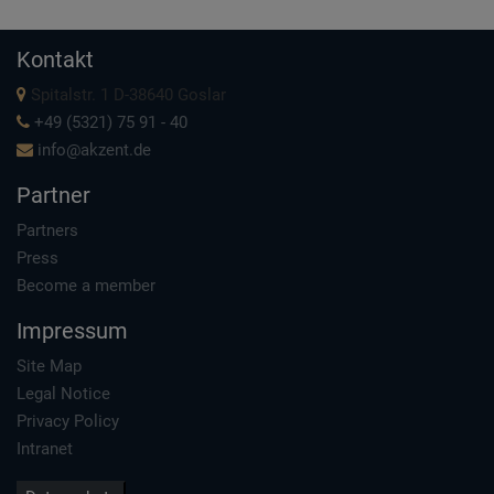
Kontakt
Spitalstr. 1 D-38640 Goslar
+49 (5321) 75 91 - 40
info@akzent.de
Partner
Partners
Press
Become a member
Impressum
Site Map
Legal Notice
Privacy Policy
Intranet