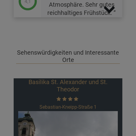
4,1
Atmosphäre. Sehr gutes
reichhaltiges Frühstück.
Sehenswürdigkeiten und Interessante
Orte
Basilika St. Alexander und St.
Theodor
Sebastian-Kneipp-Straße 1