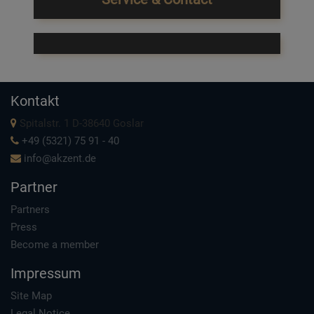
Kontakt
Spitalstr. 1 D-38640 Goslar
+49 (5321) 75 91 - 40
info@akzent.de
Partner
Partners
Press
Become a member
Impressum
Site Map
Legal Notice