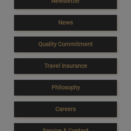
Newsletter
News
Quality Commitment
Travel Insurance
Philosophy
Careers
Service & Contact