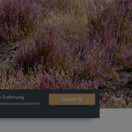
Next
Fernweh
m Entfernung.
Suchen