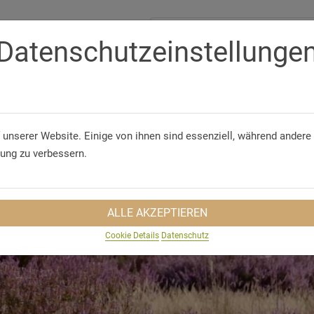
Datenschutzeinstellunge
Telefon/WhatsApp
+49 5321 75 91 - 40
GUNGEN
GRUPPENREISEN
NACHHALTIGKEIT
REISEINS
 unserer Website. Einige von ihnen sind essenziell, während andere 
rung zu verbessern.
ALLE AKZEPTIEREN
Cookie Details
Datenschutz