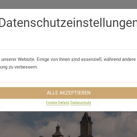
Datenschutzeinstellunge
Telefon/WhatsApp
+49 5321 75 91 - 40
GUNGEN
GRUPPENREISEN
NACHHALTIGKEIT
REISEINS
 unserer Website. Einige von ihnen sind essenziell, während andere 
rung zu verbessern.
ALLE AKZEPTIEREN
Cookie Details
Datenschutz