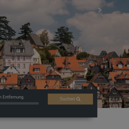
Next
Fernweh
m Entfernung.
Suchen