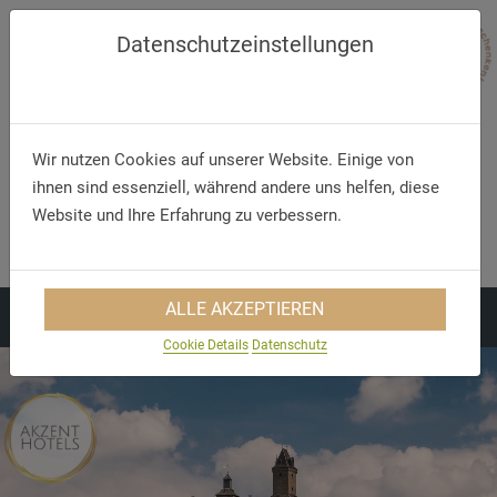
Datenschutzeinstellungen
Wir nutzen Cookies auf unserer Website. Einige von
ihnen sind essenziell, während andere uns helfen, diese
Website und Ihre Erfahrung zu verbessern.
Telefon/WhatsApp
E-Mail
+49 5321 75 91 - 40
info@akzent.de
ALLE AKZEPTIEREN
Cookie Details
Datenschutz