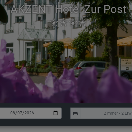
AKZENT Hotel Zur Post
✭✭✭✭