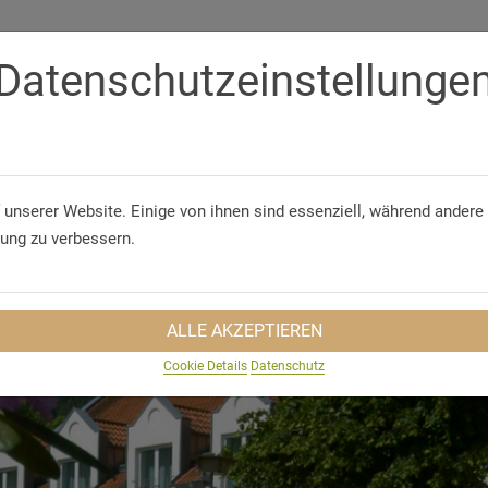
Datenschutzeinstellunge
Telephone
+49 (36 25 9) 66 6 - 0
 unserer Website. Einige von ihnen sind essenziell, während andere 
 & CONFERENCES
GROUP TRAVEL
SUSTAINABILITY
TRA
rung zu verbessern.
ALLE AKZEPTIEREN
Cookie Details
Datenschutz