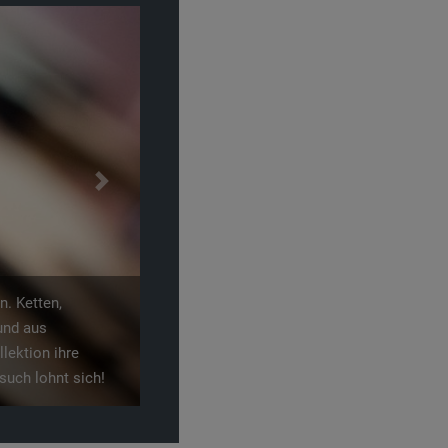
Next
en Spaziergang für
s Generationen