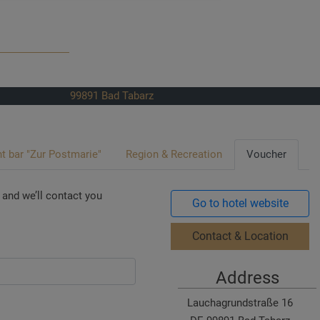
99891
Bad Tabarz
 bar "Zur Postmarie"
Region & Recreation
Voucher
 and we’ll contact you
Go to hotel website
Contact & Location
Address
Lauchagrundstraße 16