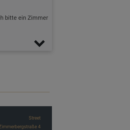
ch bitte ein Zimmer
Street
uchagrundstraße 48