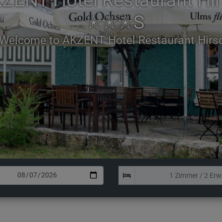
ZENT Hotel Restaurant Hi
✭✭✭S