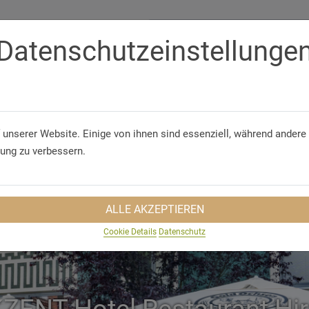
Datenschutzeinstellunge
Telephone
+49 (0) 7321 954-0
 & CONFERENCES
GROUP TRAVEL
SUSTAINABILITY
TRA
 unserer Website. Einige von ihnen sind essenziell, während andere 
rung zu verbessern.
ALLE AKZEPTIEREN
Cookie Details
Datenschutz