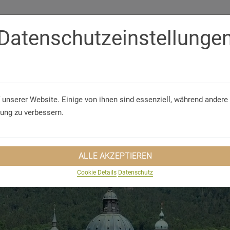
Datenschutzeinstellunge
Telefon/WhatsApp
+49 5321 75 91 - 40
 unserer Website. Einige von ihnen sind essenziell, während andere 
 & CONFERENCES
GROUP TRAVEL
SUSTAINABILITY
TRA
rung zu verbessern.
ALLE AKZEPTIEREN
Cookie Details
Datenschutz