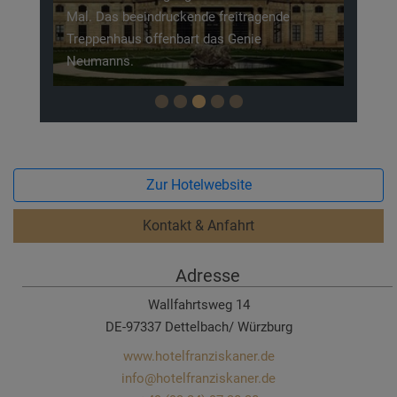
Mal. Das beeindruckende freitragende
Treppenhaus offenbart das Genie
Neumanns.
Zur Hotelwebsite
Kontakt & Anfahrt
Adresse
Wallfahrtsweg 14
DE-97337 Dettelbach/ Würzburg
www.hotelfranziskaner.de
info@hotelfranziskaner.de