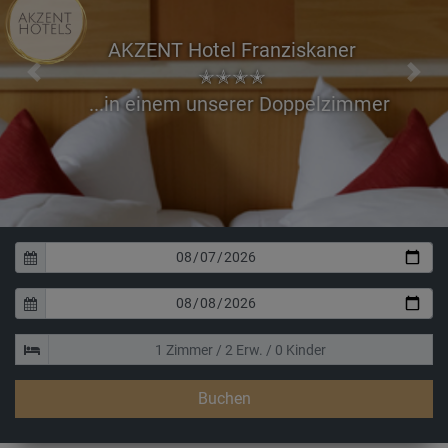
AKZENT Hotel Franziskaner
✭✭✭✭
Previous
Next
...in einem unserer Doppelzimmer
Buchen