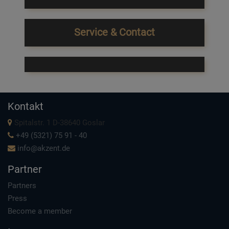
Service & Contact
Kontakt
Spitalstr. 1 D-38640 Goslar
+49 (5321) 75 91 - 40
info@akzent.de
Partner
Partners
Press
Become a member