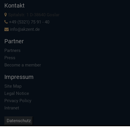
Kontakt
Spitalstr. 1 D-38640 Goslar
+49 (5321) 75 91 - 40
info@akzent.de
Partner
Partners
Press
Become a member
Impressum
Site Map
Legal Notice
Privacy Policy
Intranet
Datenschutz