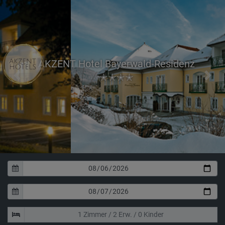
AKZENT Hotel Bayerwald-Residenz
✭✭✭✭
Previous
Next