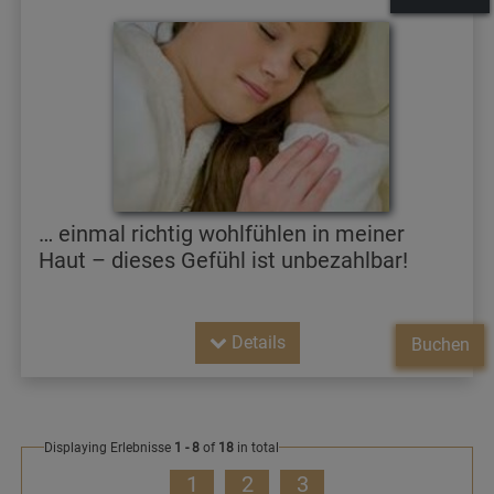
… einmal richtig wohlfühlen in meiner
Haut – dieses Gefühl ist unbezahlbar!
Details
Buchen
Displaying Erlebnisse
1 - 8
of
18
in total
1
2
3