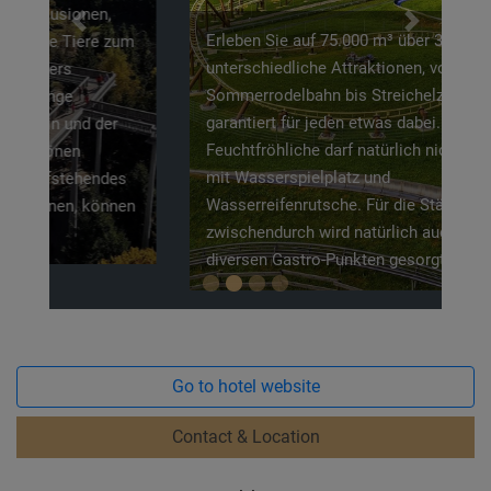
Previous
Next
Erleben Sie auf 75.000 m³ über 30
unterschiedliche Attraktionen, von
Sommerrodelbahn bis Streichelzoo ist
garantiert für jeden etwas dabei. Auch das
Feuchtfröhliche darf natürlich nicht fehlen
mit Wasserspielplatz und
Wasserreifenrutsche. Für die Stärkung
zwischendurch wird natürlich auch an
diversen Gastro-Punkten gesorgt.
Go to hotel website
Contact & Location