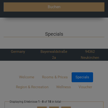
Buchen
Specials
Germany
Bayerwaldstraße
94362
2a
Neukirchen
Welcome
Rooms & Prices
Specials
Region & Recreation
Wellness
Voucher
Displaying Erlebnisse
1 - 8
of
18
in total