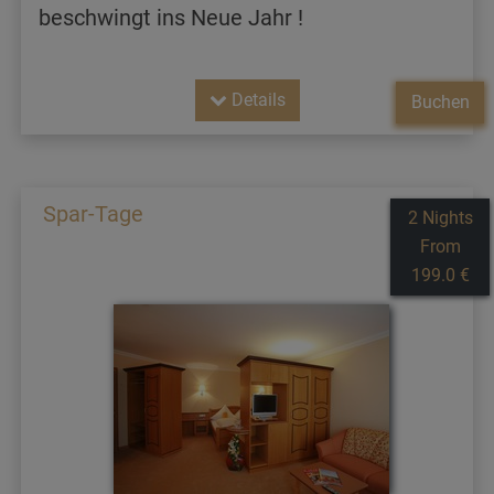
beschwingt ins Neue Jahr !
Details
Buchen
Spar-Tage
2 Nights
From
199.0 €