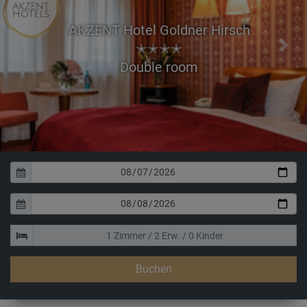
AKZENT Hotel Goldner Hirsch
✭✭✭✭
Previous
Next
double roo
Buchen