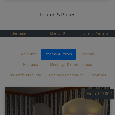
Rooms & Prices
Germany
Markt 10
01917
Kamenz
Welcome
Rooms & Prices
Specials
Restaurant
Meetings & Conferences
The Little Irish Pub
Region & Recreation
Voucher
From 109,00 €