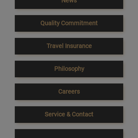
News
Quality Commitment
Travel Insurance
Philosophy
Careers
Service & Contact