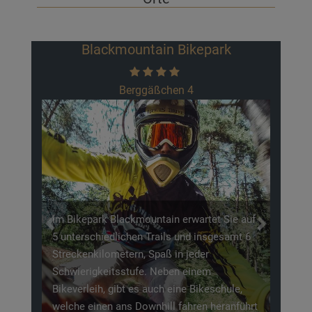
KRABAT-Mühle Schwarzkollm
Koselbruch 22
Vielleicht kennen Sie auch, aus der Schule
oder Ihrer Kindheit, das Märchen über den
Waisenjungen Krabat, welcher in einer Mühle
Previous
Next
eine Leerstelle als Müller antritt, jedoch in
schwarzer Magie unterrichtet wird. Diese
Sage soll sich bei Schwarzkollm zugetragen
haben, wo die „Schwarze Mühle" für den
Tourismus nachgebaut wurde. Für alle die,