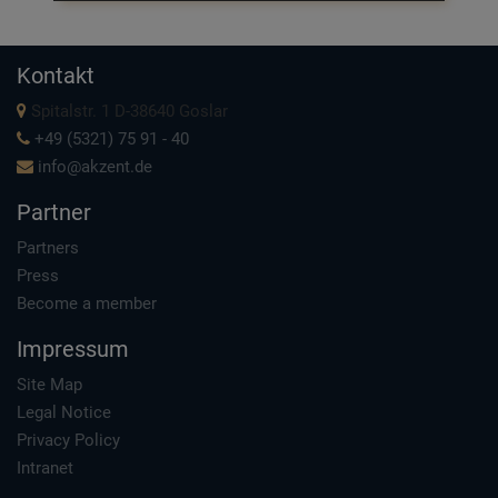
Kontakt
Spitalstr. 1 D-38640 Goslar
+49 (5321) 75 91 - 40
info@akzent.de
Partner
Partners
Press
Become a member
Impressum
Site Map
Legal Notice
Privacy Policy
Intranet