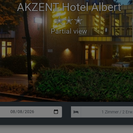
AKZENT Hotel Albert
✭✭✭
Double room with slant of a ro