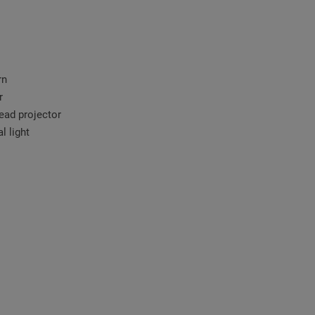
rn
r
ead projector
l light