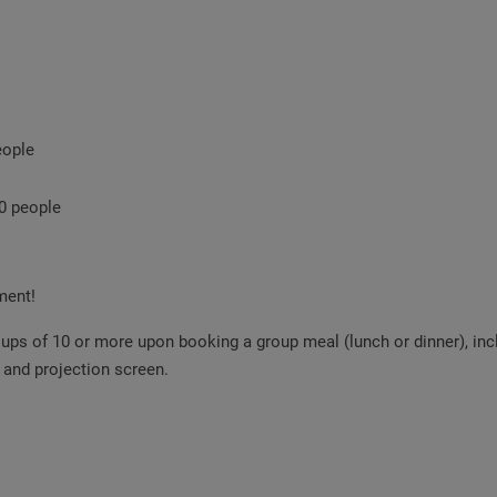
eople
60
people
ment!
ps of 10 or more upon booking a group meal (lunch or dinner), incl
, and projection screen.