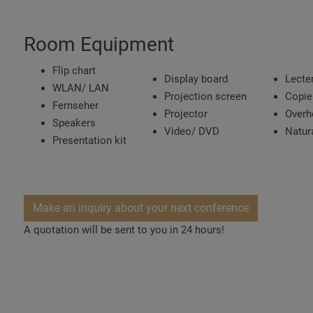
Room Equipment
Flip chart
Display board
Lecte
WLAN/ LAN
Projection screen
Copie
Fernseher
Projector
Overh
Speakers
Video/ DVD
Natura
Presentation kit
Make an inquiry about your next conference
A quotation will be sent to you in 24 hours!