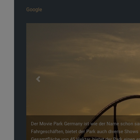
Google
Previous
Auf 35.000 m² finden Sie im Wildpark Frankenhof nic
Familie. Neben einem Erlebnisspielplatz, einem Mär
Programmhighlights. Bei der Greifvogelflugschau kön
täglich um 11 Uhr ansehen.