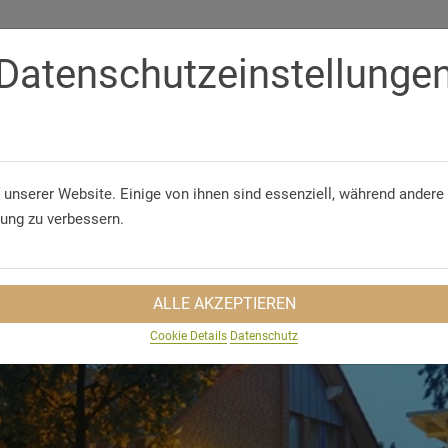
Datenschutzeinstellunge
Telephone
+49 (23 62) 94 79 0
 unserer Website. Einige von ihnen sind essenziell, während andere 
 & CONFERENCES
GROUP TRAVEL
SUSTAINABILITY
TRA
rung zu verbessern.
ALLE AKZEPTIEREN
Cookie Details
Datenschutz