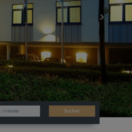
Next
of
Buchen