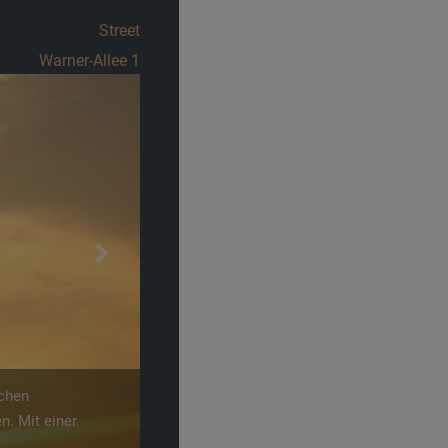
Street
Frankenstraße 32
Next
uer für die ganze
nigen
erungen immer