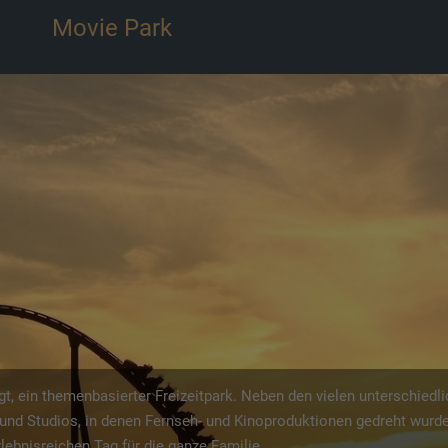
Wildpark Frankenhof
ht nur die unterschiedlichsten Tiere, sondern auch Spiel und Abente
chenwald und einem Streichelzoo, punktet der Wildpark auch mit ei
nen Sie diverse Raubvögel in Aktion erleben oder die Wildtierfütt