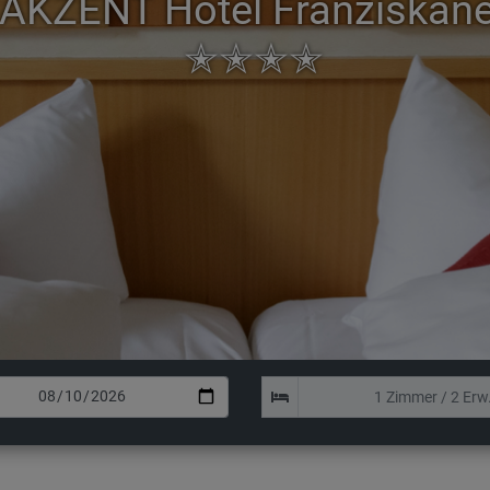
AKZENT Hotel Franziskane
✭✭✭✭