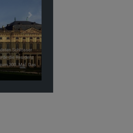
Next
ndsten Schlösser
urde die Residenz
 zum 300. Mal. Das