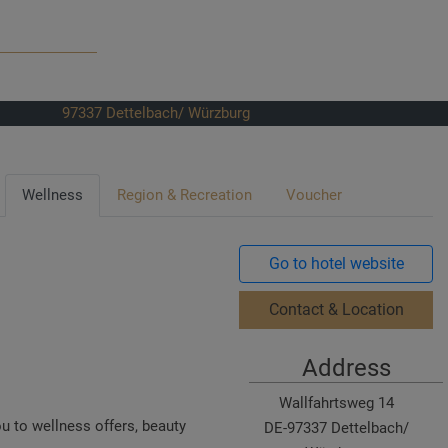
97337
Dettelbach/ Würzburg
Wellness
Region & Recreation
Voucher
Go to hotel website
Contact & Location
Address
Wallfahrtsweg 14
u to wellness offers, beauty
DE-97337 Dettelbach/