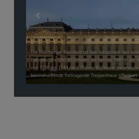
Previous
Die Würzburger Residenz ist das Hauptwerk des sü
Europas. Die UNESCO nahm sie bereits 1981 – als dri
von 1720 bis 1744 nach Plänen Balthasar Neumanns. 
beeindruckende freitragende Treppenhaus offenbar