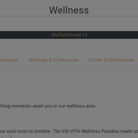
Wellness
Wallfahrtsweg 14
estaurant
Meetings & conferences
Events & Celebrations
othing moments await you in our wellness area.
your soul room to breathe. The VIA VITA Wellness Paradise treats yo