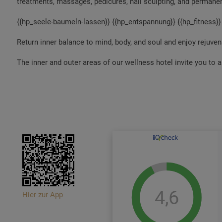
treatments, massages, pedicures, nail sculpting, and perma
{{hp_seele-baumeln-lassen}} {{hp_entspannung}} {{hp_fitness}}
Return inner balance to mind, body, and soul and enjoy rejuv
The inner and outer areas of our wellness hotel invite you to a
4,6
Hier zur App