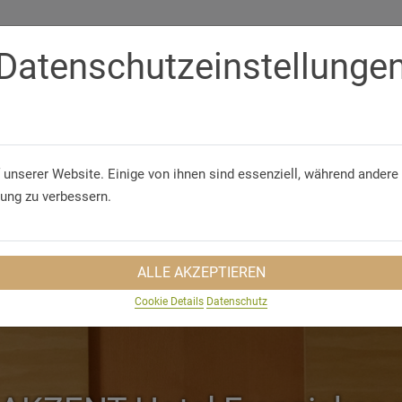
Datenschutzeinstellunge
Telephone
+49 (93 24) 97 30 30
 & CONFERENCES
GROUP TRAVEL
SUSTAINABILITY
TRA
 unserer Website. Einige von ihnen sind essenziell, während andere 
rung zu verbessern.
ALLE AKZEPTIEREN
Cookie Details
Datenschutz