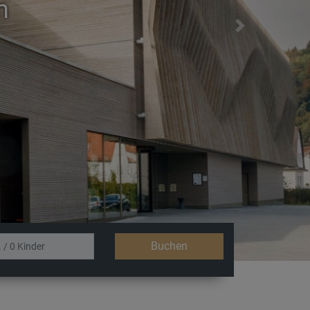
n
Next
otel
Buchen