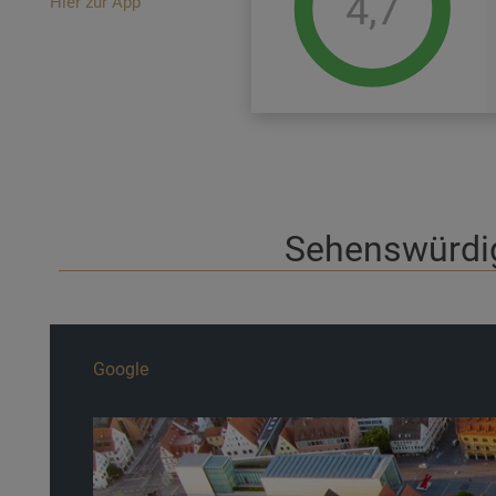
4,7
Hier zur App
Sehenswürdig
Google