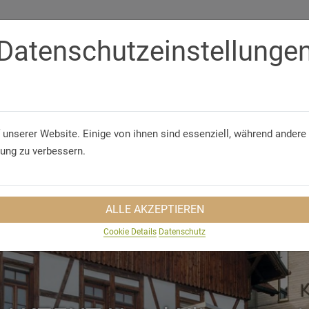
Datenschutzeinstellunge
Telephone
+49 (7304) 43699 0
 & CONFERENCES
GROUP TRAVEL
SUSTAINABILITY
TRA
 unserer Website. Einige von ihnen sind essenziell, während andere 
rung zu verbessern.
ALLE AKZEPTIEREN
Cookie Details
Datenschutz