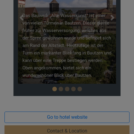
„Alte Wasserkunst" ist einer
Die Gedenkstätte Bautzen I
Previous
Next
ürmen in Bautzen. Dieser diente
„Stasi-Knast" bezeichnet, i
asserversorgung, welches aus
welches von 1906-1992 bet
wonnen wurde und befindet sich
dieser Zeit diente das Gef
Altstadt. Heutzutage ist der
anderem als Untersuchung
kanter Blickfang in Bautzen und
Justizvollzugsanstalt und 
ne Treppe bestiegen werden.
der Staatssicherheit. Heut
men, bietet sich ein
das Gefängnis als Gedenkst
r Blick über Bautzen.
Opfer der politischen Haft
Go to hotel website
Contact & Location