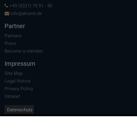
+49 (5321) 75 91 - 40
info@akzent.de
Partner
Partners
Press
Become a member
Impressum
Site Map
Legal Notice
Privacy Policy
Intranet
Datenschutz
1996 - 2026 Akzent Hotels e.V. - Hotelkooperation
Erstellt von
TMA GmbH