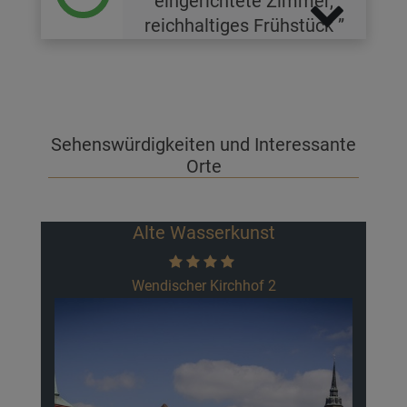
eingerichtete Zimmer,
reichhaltiges Frühstück
Sehenswürdigkeiten und Interessante
Orte
lte Wasserkunst
Gedenkstätte
ndischer Kirchhof 2
Weigangstra