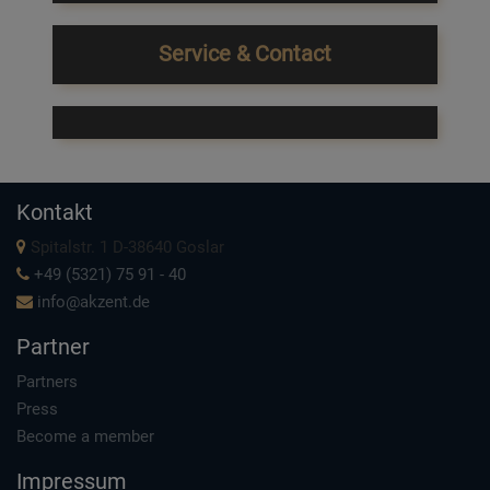
Service & Contact
Kontakt
Spitalstr. 1 D-38640 Goslar
+49 (5321) 75 91 - 40
info@akzent.de
Partner
Partners
Press
Become a member
Impressum