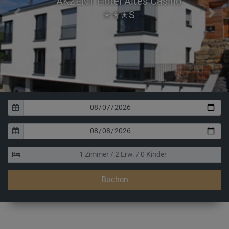
AKZENT Hotel Altes Casino
✭✭✭S
Previous
Next
Buchen