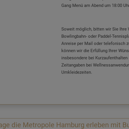
Gang Menü am Abend um 18:00 Uhr 
Soweit möglich, bitten wir Sie Ih
Bowlingbahn- oder Paddel-Tennispl
Anreise per Mail oder telefonisch 
können wir die Erfüllung Ihrer Wüns
insbesondere bei Kurzaufenthalten 
Zeitangaben bei Wellnessanwendun
Umkleidezeiten.
Unser Aronia Vital SPA-Team verw
Anwendungen gelten als durchgefüh
Stornierungen/Änderungen sind nur
kostenfrei möglich.
age die Metropole Hamburg erleben mit B