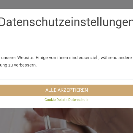
Datenschutzeinstellunge
Telefon/WhatsApp
+49 5321 75 91 - 40
 unserer Website. Einige von ihnen sind essenziell, während andere 
GUNGEN
GRUPPENREISEN
NACHHALTIGKEIT
REISEINS
rung zu verbessern.
ALLE AKZEPTIEREN
Cookie Details
Datenschutz