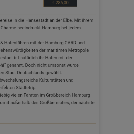
€ 286,00
ereise in die Hansestadt an der Elbe. Mit ihrem
r und 3-Gang Abendmenü
en Charme beeindruckt Hamburg bei jedem
hn & Hafenfähren mit der Hamburg-CARD und
es
Sehenswürdigkeiten der maritimen Metropole
stadt ist natürlich ihr Hafen mit der
lage
lphi“ genannt. Doch nicht umsonst wurde
en Stadt Deutschlands gewählt.
Erlebnisduschen, Ruheraum, Infrarot-
 abwechslungsreiche Kulturstätten und
adierwerk
rfekten Städtetrip.
Sauna
liebig vielen Fahrten im Großbereich Hamburg
somit außerhalb des Großbereiches, der nächste
Aquafitness, geführter Wanderung uvm.