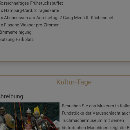
5x reichhaltiges Frühstücksbuffet
1x Hamburg-Card. 2 Tageskarte
1x Abendessen am Anreisetag: 2-Gang-Menü lt. Küchenchef
1x Flasche Wasser pro Zimmer
Zimmerreinigung
Nutzung Parkplatz
Nutzung W-Lan
Kultur-Tage
hreibung
Besuchen Sie das Museum in Kalkri
Fundstücke der Varusschlacht auch
Tuchmachermuseum mit seinen
historischen Maschinen zeigt die 