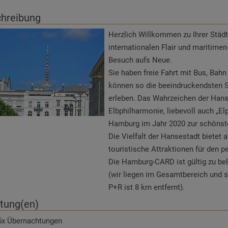
stung(en)
hreibung
3x Übernachtung in der gebuchten Kategorie
3x Vital-Frühstücksbuffet inkl. Kaffeespezialitäten, Secco uvm.
Herzlich Willkommen zu Ihrer Städt
3x Verwöhnpension inkl. Kaffee- und Kuchenbuffet 14:00-16:00 Uh
internationalen Flair und maritim
1x Eintritt Schloss Wilhelmsburg in Schmalkalden
Besuch aufs Neue.
1x Eintritt Schloss Elisabethenburg in Meiningen
Sie haben freie Fahrt mit Bus, Ba
kuscheliger Leihbademantel und Saunatuch während des Aufenthalt
können so die beeindruckendsten 
täglich 1 Flasche Mineralwasser auf dem Zimmer
erleben. Das Wahrzeichen der Hanse
Nutzung des Indoor-Pools mit Massagesitzbank und Gegenstroman
Elbphilharmonie, liebevoll auch „E
Nutzung des ganzjährig beheizten Außenpools
Hamburg im Jahr 2020 zur schönst
Nutzung unserer Saunalandschaft mit Dampf- und finnischer Sauna, 
Die Vielfalt der Hansestadt bietet
Tiefenwärmekabine, Physiotherm Wärmeliegen und hauseigenem Gr
touristische Attraktionen für den pe
Nutzung unseres Außensaunagartens mit finnischer Sauna und Bio-
Die Hamburg-CARD ist gültig zu be
Nutzung des Fitnessraums
(wir liegen im Gesamtbereich und 
Teilnahme am saisonal wechselnden Aktivprogramm z.B. mit YOGA, 
P+R ist 8 km entfernt).
WLAN im ganzen Hotel
stung(en)
Parkplatz direkt am Hotel
5x Übernachtungen