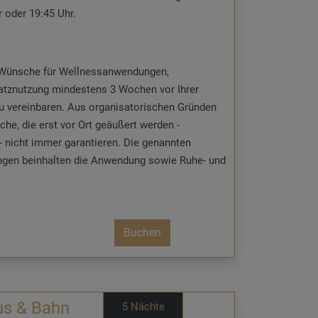
oder 19:45 Uhr.
re Wünsche für Wellnessanwendungen,
atznutzung mindestens 3 Wochen vor Ihrer
zu vereinbaren. Aus organisatorischen Gründen
che, die erst vor Ort geäußert werden -
- nicht immer garantieren. Die genannten
gen beinhalten die Anwendung sowie Ruhe- und
Buchen
öhnt Sie von Montag bis Samstag. Versäumte
rt und können nicht nachgeholt werden.
 bis 16:00 Uhr am Vortag vor dem Termin
us & Bahn
5 Nächte