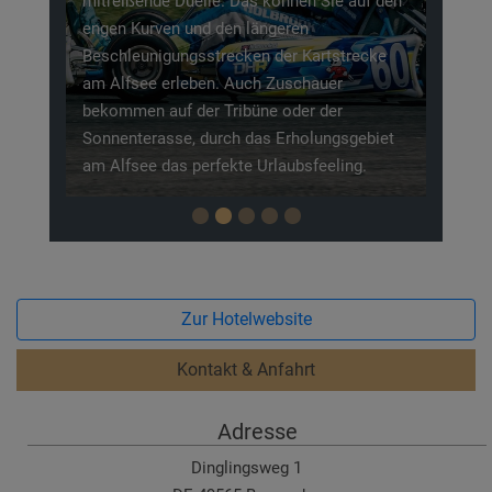
mitreißende Duelle. Das können Sie auf den
engen Kurven und den längeren
Beschleunigungsstrecken der Kartstrecke
am Alfsee erleben. Auch Zuschauer
bekommen auf der Tribüne oder der
Sonnenterasse, durch das Erholungsgebiet
am Alfsee das perfekte Urlaubsfeeling.
Zur Hotelwebsite
Kontakt & Anfahrt
Adresse
Dinglingsweg 1