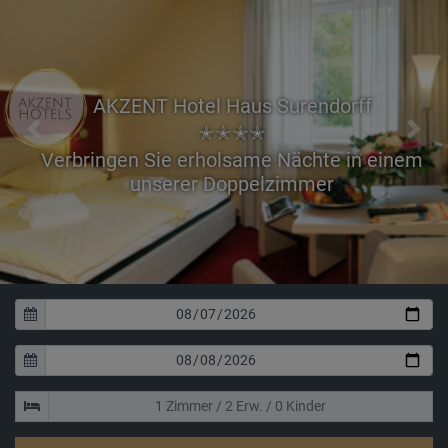
AKZENT Hotel Haus Surendorff
✭✭✭✭
Previous
Next
Verbringen Sie erholsame Nächte in einem
unserer Doppelzimmer