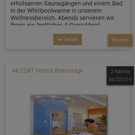
erholsamen Saunagängen und einem Bad
in der Whirlpoolwanne in unserem
Wellnessbereich. Abends servieren wir
Ihnen ein festliches 4-Gang-Menü.
Details
Buchen
AKZENT Hotels Rosentage
2 Nächte
Ab 225.0 €