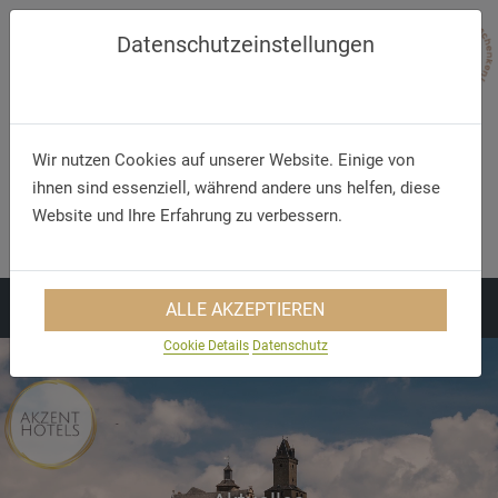
Datenschutzeinstellungen
Wir nutzen Cookies auf unserer Website. Einige von
ihnen sind essenziell, während andere uns helfen, diese
Telefon/WhatsApp
E-Mail
Website und Ihre Erfahrung zu verbessern.
+49 5321 75 91 - 40
info@akzent.de
ALLE AKZEPTIEREN
Cookie Details
Datenschutz