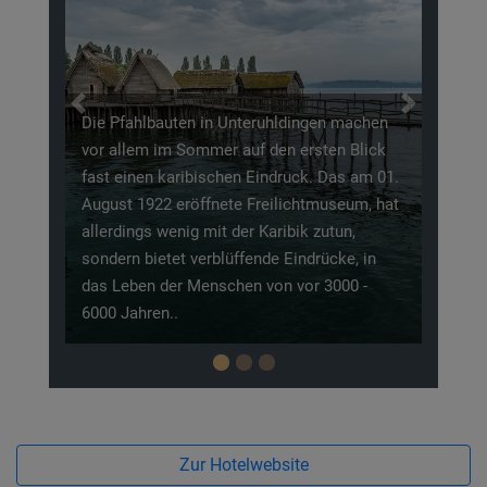
Deutschland, Österreich und de
Alpenvorland. Neben einem wu
Ausblick vom See auf die Alpen,
dieser unteranderem ein vielfäl
Previous
Next
von diversen Wassersportarten.
n Unteruhldingen machen
nur für Wassersportler ist der 
er auf den ersten Blick
attraktiv, mit einem 260km lan
schen Eindruck. Das am 01.
um den See, kommen auch Fahrr
nete Freilichtmuseum, hat
Ihre Kosten. Auch von Adrenali
it der Karibik zutun,
lockt der Bodensee mit einem
blüffende Eindrücke, in
Fallschirmsprung bis hin zum 
schen von vor 3000 -
Zur Hotelwebsite