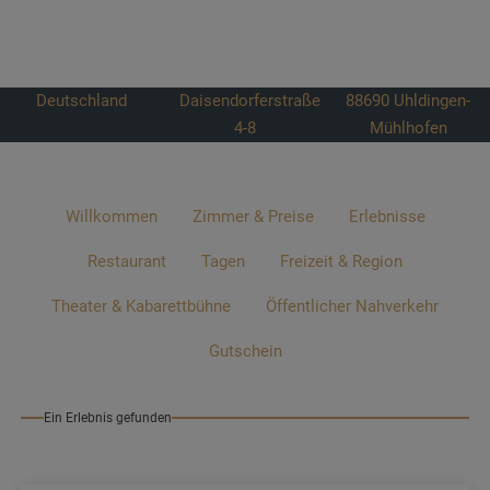
Deutschland
Daisendorferstraße
88690
Uhldingen-
4-8
Mühlhofen
Willkommen
Zimmer & Preise
Erlebnisse
Restaurant
Tagen
Freizeit & Region
Theater & Kabarettbühne
Öffentlicher Nahverkehr
Gutschein
Ein Erlebnis gefunden