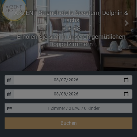
AKZENT Strandhotels Seestern, Delphin &
Lachs
Previous
Next
✭✭✭S
Erholen Sie sich in unseren gemütlichen
Doppelzimmern
Buchen