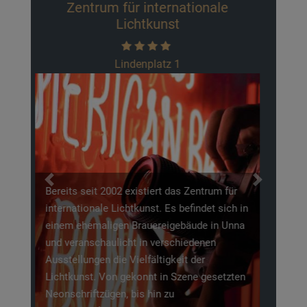
Phoenix-See
Der Phoenix-See macht seinem Namen alle
Ehre, denn dieser künstlich angelegte See,
entstand aus dem Stahlwerksareal Phoenix-
Ost. Somit könnte man fast sagen, wie der
„Phönix aus der Asche". Zu Recht steht der
Previous
Next
Phoenix-See in der Diskussion als
Vorzeigeprojekt für den Strukturwandel nicht
nur in Dortmund, sondern für das komplette
Ruhrgebiet. Aus einem damaligen
Industriepark ist ein wunderschönes
Naherholungsgebiet entstanden, welches zu
Recht einen Besuch wert ist.