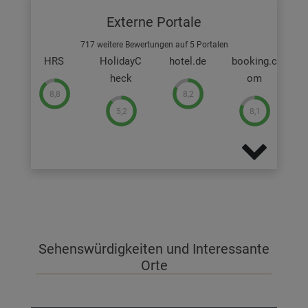
Externe Portale
717 weitere Bewertungen auf 5 Portalen
HRS
HolidayC
hotel.de
booking.c
heck
om
8,8
8,2
5,2
8,1
Sehenswürdigkeiten und Interessante
Orte