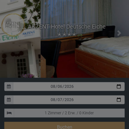
AKZENT Hotel Deutsche Eiche
✭✭✭✭
Previous
Next
Verbringen Sie erholsame Nächte in unseren
Doppelzimmern
Buchen