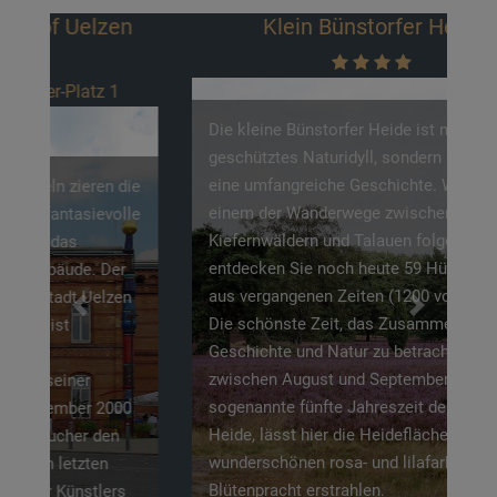
Klein Bünstorfer Heide
Die kleine Bünstorfer Heide ist nicht nur ein
geschütztes Naturidyll, sondern birgt auch
eine umfangreiche Geschichte. Wenn Sie
einem der Wanderwege zwischen
Kiefernwäldern und Talauen folgen,
entdecken Sie noch heute 59 Hügelgräber
aus vergangenen Zeiten (1200 vor Christus).
Previous
Next
Die schönste Zeit, das Zusammenspiel aus
Geschichte und Natur zu betrachten, ist
zwischen August und September. Die
sogenannte fünfte Jahreszeit der Lüneburger
Heide, lässt hier die Heideflächen in einer
wunderschönen rosa- und lilafarbener
Blütenpracht erstrahlen.