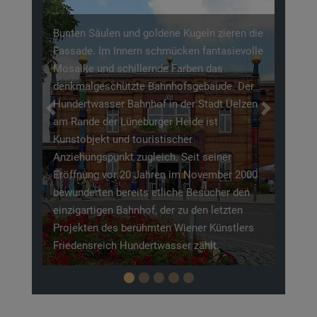
geschütztes Naturidyll, sondern birgt auch
eine umfangreiche Geschichte. Wenn Sie
eren die
einem der Wanderwege zwischen
sievolle
Kiefernwäldern und Talauen folgen,
entdecken Sie noch heute 59 Hügelgräber
. Der
aus vergangenen Zeiten (1200 vor Christus).
 Uelzen
Previous
Next
Die schönste Zeit, das Zusammenspiel aus
Geschichte und Natur zu betrachten, ist
zwischen August und September. Die
r
sogenannte fünfte Jahreszeit der Lüneburger
r 2000
Heide, lässt hier die Heideflächen in einer
r den
wunderschönen rosa- und lilafarbener
zten
Blütenpracht erstrahlen.
stlers