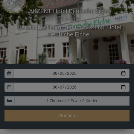
AKZENT Hotel Deutsche Eiche
✭✭✭✭
Previous
Next
Verbringen S
Buchen