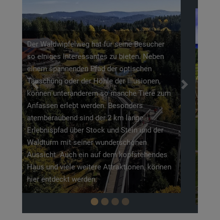
Grün 10
Previous
Next
Erleben Sie auf 75.000 m³ über 30
unterschiedliche Attraktionen, von
Sommerrodelbahn bis Streichelzoo ist
garantiert für jeden etwas dabei. Auch das
Feuchtfröhliche darf natürlich nicht fehlen
mit Wasserspielplatz und
Wasserreifenrutsche. Für die Stärkung
zwischendurch wird natürlich auch an
diversen Gastro-Punkten gesorgt.