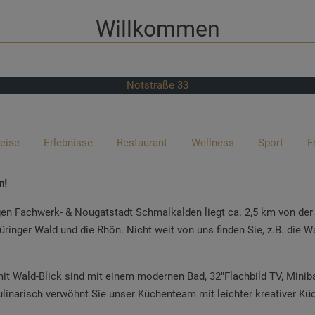
Willkommen
Notstraße 33
eise
Erlebnisse
Restaurant
Wellness
Sport
F
n!
gen Fachwerk- & Nougatstadt Schmalkalden liegt ca. 2,5 km von der S
nger Wald und die Rhön. Nicht weit von uns finden Sie, z.B. die Wa
 mit Wald-Blick sind mit einem modernen Bad, 32"Flachbild TV, Mini
linarisch verwöhnt Sie unser Küchenteam mit leichter kreativer Kü