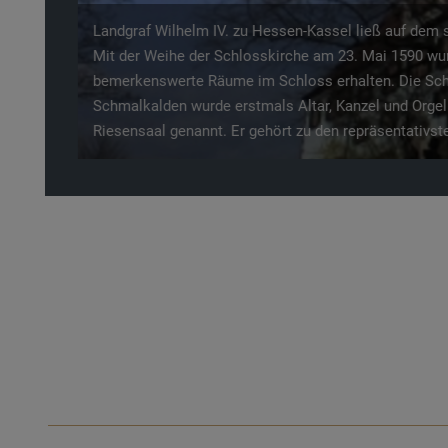
Noch abwechslungsreicher geht es wohl nicht: Kaum 
erwartet Sie als Wanderer auf der Röthkuppe eine pr
mittleren Thüringer Waldes. Im idyllischen Ehrental