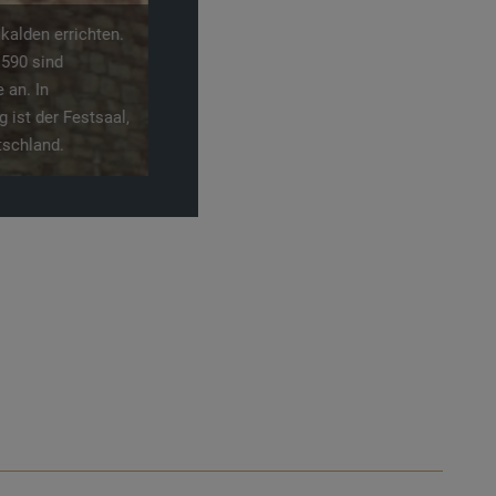
ge passiert,
 die Berge des
.