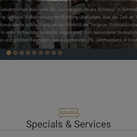
hat man die letzten Häuser über dem Schmalkaldener Stadtteil Klin
ächtige Rundumsicht in mehrere Täler, auf das Stadtzentrum und auf
 können Sie im Wildgehege ein Rudel stattlicher Hirsche beobachten
Specials & Services