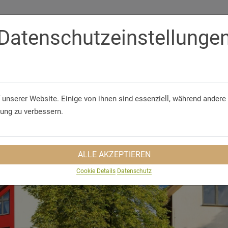
Datenschutzeinstellunge
Telefon
+49 (36 83) 46 65 7 0
GUNGEN
GRUPPENREISEN
NACHHALTIGKEIT
REISEINS
 unserer Website. Einige von ihnen sind essenziell, während andere 
rung zu verbessern.
ALLE AKZEPTIEREN
Cookie Details
Datenschutz