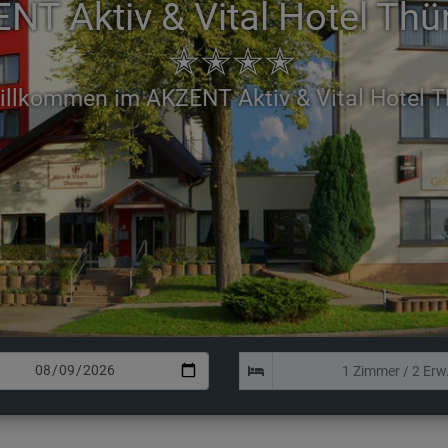
NT Aktiv & Vital Hotel Thü
✭✭✭✭
rholen Sie sich in unserem Deluxe Doppelz