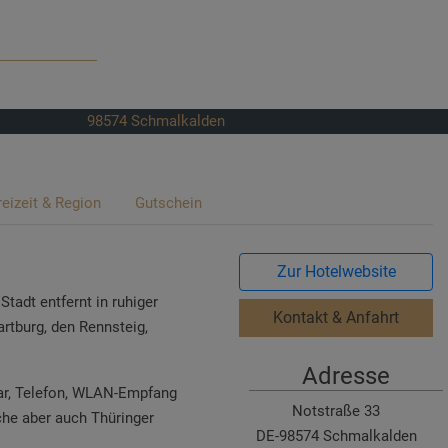
98574
Schmalkalden
reizeit & Region
Gutschein
Zur Hotelwebsite
tadt entfernt in ruhiger
Kontakt & Anfahrt
rtburg, den Rennsteig,
Adresse
bar, Telefon, WLAN-Empfang
Notstraße 33
che aber auch Thüringer
DE-98574 Schmalkalden