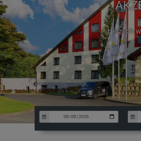
AKZE
Previous
E