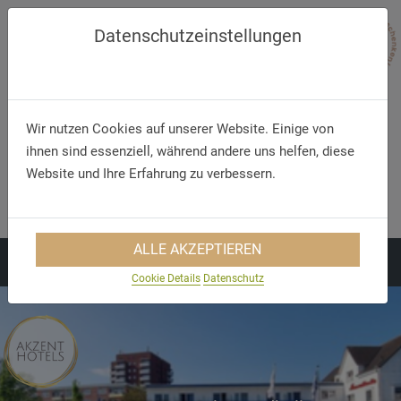
Datenschutzeinstellungen
Wir nutzen Cookies auf unserer Website. Einige von
ihnen sind essenziell, während andere uns helfen, diese
Telefon
E-Mail
Website und Ihre Erfahrung zu verbessern.
+49 (46 21) 90 9 0
reception@hotel-
strandhalle.de
ALLE AKZEPTIEREN
Cookie Details
Datenschutz