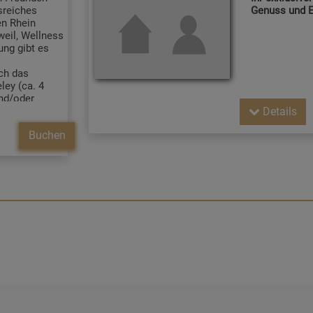
reiches
Genuss und E
n Rhein
weil, Wellness
ng gibt es
ch das
ley (ca. 4
und/oder
t (eine
Details
eilbahnfahrt)
Buchen