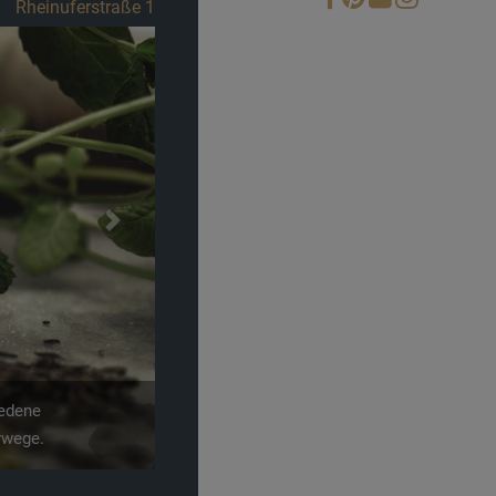
Next
einstein". Das
uer der Burg und