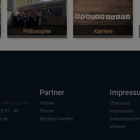
Philosophie
Karriere
Partner
Impress
 D-38640 Goslar
Partner
Übersicht
5 91 - 40
Presse
Impressum
t.de
Mitglied werden
Datenschutzer
Intranet