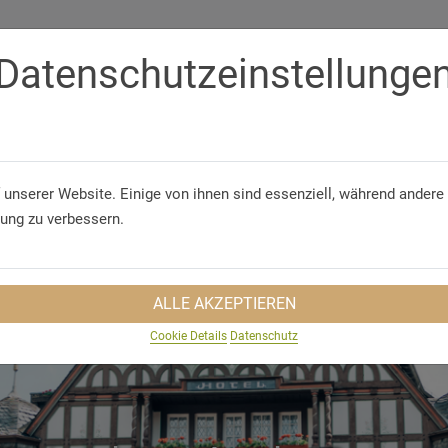
Datenschutzeinstellunge
Telefon
+49 (67 22) 4 99 90
GUNGEN
GRUPPENREISEN
NACHHALTIGKEIT
REISEINS
 unserer Website. Einige von ihnen sind essenziell, während andere 
rung zu verbessern.
ALLE AKZEPTIEREN
Cookie Details
Datenschutz