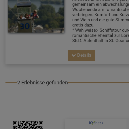
gemeinsam ein abwechslungs
Wochenende am romantische
verbringen. Komfort und Kurz
und Wein und die gute Stimmu
gratis dazu.
* Wahlweise:• Schiffstour dur
romantische Rheintal zur Lore
Std.). Aufenthalt in St. Goar 
Bacharach möglich• Ringticke
Kombination aus Schiff- und S
Details
2 Erlebnisse gefunden