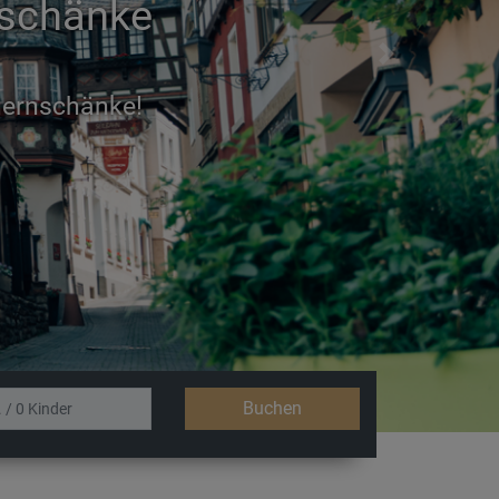
nschänke
Next
n einem unserer Doppelzimmer
Buchen