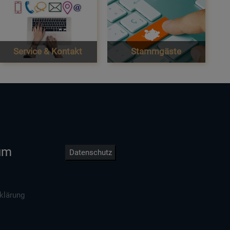
Service & Kontakt
Stammgäste
um
Datenschutz
klärung