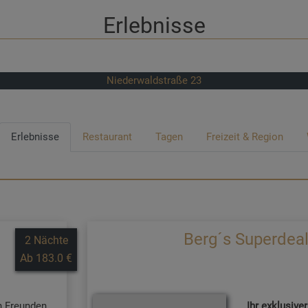
Erlebnisse
Niederwaldstraße 23
Erlebnisse
Restaurant
Tagen
Freizeit & Region
Berg´s Superdea
2 Nächte
Ab 183.0 €
en Freunden
Ihr exklusive