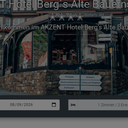
 Hotel Berg´s Alte Bauer
✭✭✭✭
Genießen Sie Ihren Aufenthalt i