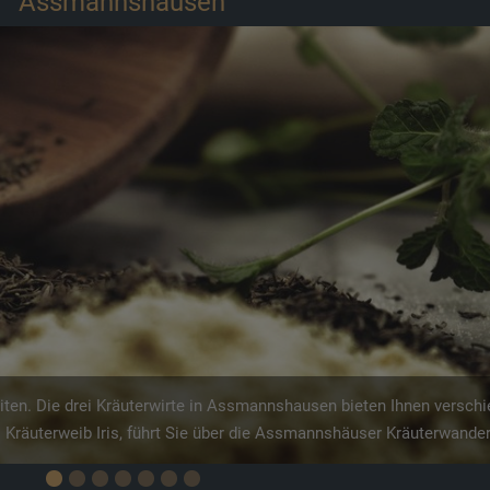
f die Wege der Ritter im Mittelrheintal und besichtigen Sie „Burg Rh
inland-Pfalz und ermöglicht Ihnen einen Blick in die geheimen Gemä