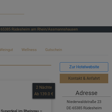
65385
Rüdesheim am Rhein/Assmannshausen
Weingut
Wellness
Gutschein
Zur Hotelwebsite
Kontakt & Anfahrt
l
2 Nächte
Adresse
Ab 139.0 €
Niederwaldstraße 23
DE-65385 Rüdesheim
r Superdeal im Rheingau –