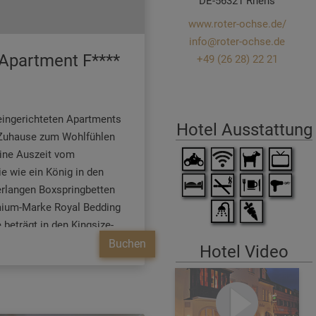
DE-56321 Rhens
www.roter-ochse.de/
info@roter-ochse.de
-Apartment F****
+49 (26 28) 22 21
 eingerichteten Apartments
Hotel Ausstattung
 Zuhause zum Wohlfühlen
eine Auszeit vom
ie wie ein König in den
rlangen Boxspringbetten
mium-Marke Royal Bedding
e beträgt in den Kingsize-
m. Alle Betten haben eine
Buchen
Hotel Video
rahohe Matratze für
fkomfort.Im "Thronsaal",
dezimmer, erwartet Sie ein
r Lüftung, ein stilvolles