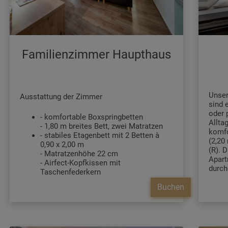
Familienzimmer Haupthaus
Unser
Ausstattung der Zimmer
sind 
oder 
- komfortable Boxspringbetten
Allta
- 1,80 m breites Bett, zwei Matratzen
komfo
- stabiles Etagenbett mit 2 Betten à
(2,20
0,90 x 2,00 m
(R). D
- Matratzenhöhe 22 cm
Apart
- Airfect-Kopfkissen mit
durch
Taschenfederkern
beson
- Nachttisch
Buchen
dem m
- Leseleuchte am Bett mit integriertem
WC mit
USB-Port
Wasch
- Steckdosen und Lichtschalter am
mit R
Bett
ist m
- Kleiderschrank