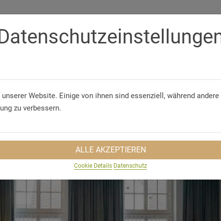
Datenschutzeinstellunge
Telefon
+49 (26 28) 22 21
 unserer Website. Einige von ihnen sind essenziell, während andere 
GUNGEN
GRUPPENREISEN
NACHHALTIGKEIT
REISEINS
rung zu verbessern.
ALLE AKZEPTIEREN
Cookie Details
Datenschutz