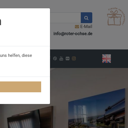
n
E-Mail
info@roter-ochse.de
uns helfen, diese
PIRATION