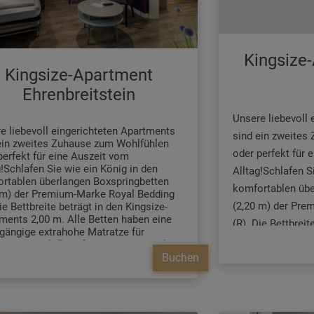
Kingsize
Kingsize-Apartment
Ehrenbreitstein
Unsere liebevoll
e liebevoll eingerichteten Apartments
sind ein zweites
ein zweites Zuhause zum Wohlfühlen
oder perfekt für 
perfekt für eine Auszeit vom
g!Schlafen Sie wie ein König in den
Alltag!Schlafen S
rtablen überlangen Boxspringbetten
komfortablen übe
 m) der Premium-Marke Royal Bedding
(2,20 m) der Pre
ie Bettbreite beträgt in den Kingsize-
ments 2,00 m. Alle Betten haben eine
(R). Die Bettbreit
gängige extrahohe Matratze für
Apartments 2,00 
deren Schlafkomfort.Im "Thronsaal",
Buchen
odernen Badezimmer, erwartet Sie ein
durchgängige ext
 integrierter Lüftung, ein stilvolles
besonderen Schla
becken und eine bodengleiche Dusche
dem modernen Ba
egenbrause und Handbrause.Die Küche
it allem, was man braucht, ausgestattet.
WC mit integrierte