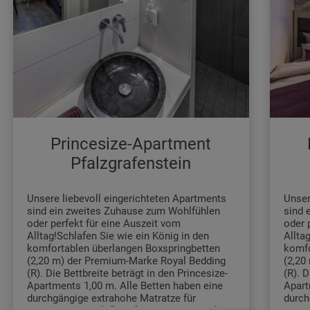
Wecker
- bequeme Sitzgelegenheit
- digitale Gästemappe
- Flasche Wasser
- kostenfreies WLAN
- Heizung
- Turmventilator
Badezimmer
- bodengleiche Dusche mit
Princesize-Apartment
Regenbrause und Handbrause
- Haartrockner
Pfalzgrafenstein
- 1 Handtuch und 1 Duschtusch pro
Person
- Badvorleger
Unsere liebevoll eingerichteten Apartments
Unser
- Hair- and Bodyshampoo, Seife
sind ein zweites Zuhause zum Wohlfühlen
sind 
- Kosmetikspiegel
oder perfekt für eine Auszeit vom
oder 
- Kosmetiktücher
Alltag!Schlafen Sie wie ein König in den
Allta
- Toilette mit integrierter Lüftung
komfortablen überlangen Boxspringbetten
komfo
- Ablagefläche
(2,20 m) der Premium-Marke Royal Bedding
(2,20
- Handtuchhalterungen
(R). Die Bettbreite beträgt in den Princesize-
(R). D
Apartments 1,00 m. Alle Betten haben eine
Apart
durchgängige extrahohe Matratze für
durch