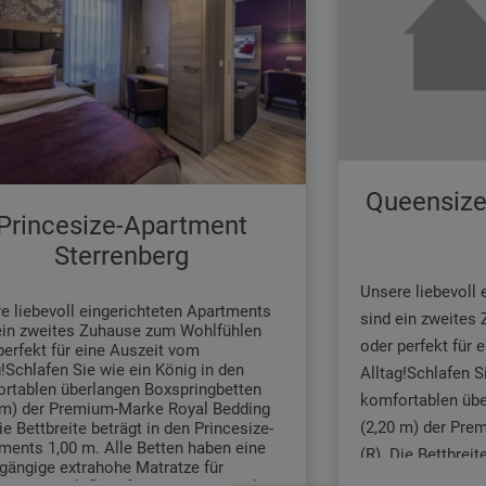
Wecker
Bereiten Sie sich
- bequeme Sitzgelegenheit
mit dem Tefal To
- digitale Gästemappe
- Flasche Wasser
Ihren Kaffee mit
- kostenfreies WLAN
mit Filter oder m
- Heizung
Platten-Cerankoc
- Turmventilator
komplette Menüs 
Badezimmer
Mikrowelle mit Gr
Queensize
- bodengleiche Dusche mit
in Minutenschnel
Princesize-Apartment
Regenbrause und Handbrause
nicht lästig wird
- Haartrockner
Sterrenberg
Geschirrspülmasc
- 1 Handtuch und 1 Duschtusch pro
Person
Wohnbereich könn
Unsere liebevoll
- Badvorleger
e liebevoll eingerichteten Apartments
Arbeit, nach ein
- Hair- and Bodyshampoo, Seife
sind ein zweites
ein zweites Zuhause zum Wohlfühlen
- Kosmetikspiegel
erlebnisreichen 
oder perfekt für 
perfekt für eine Auszeit vom
- Kosmetiktücher
bequeme Sofa läd
g!Schlafen Sie wie ein König in den
Alltag!Schlafen S
- Toilette mit integrierter Lüftung
rtablen überlangen Boxspringbetten
mit dem großen 
- Ablagefläche
komfortablen übe
 m) der Premium-Marke Royal Bedding
- Handtuchhalterungen
keine Langeweile
(2,20 m) der Pre
ie Bettbreite beträgt in den Princesize-
ments 1,00 m. Alle Betten haben eine
noch nicht ganz g
(R). Die Bettbrei
gängige extrahohe Matratze für
Ihrem Apartment 
Apartments 1,60 