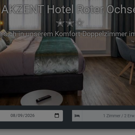
AKZENT Hotel Roter Ochs
✭✭✭
ere Zimmer sind mit modernen Badezimmer