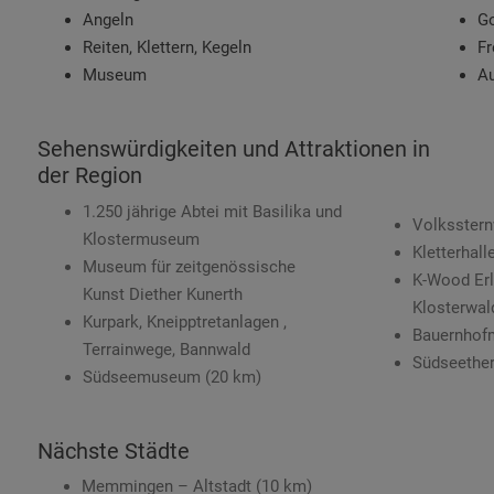
Angeln
Go
Reiten, Klettern, Kegeln
Fr
Museum
Au
Sehenswürdigkeiten und Attraktionen in
der Region
1.250 jährige Abtei mit Basilika und
Volksstern
Klostermuseum
Kletterhall
Museum für zeitgenössische
K-Wood Erl
Kunst Diether Kunerth
Klosterwal
Kurpark, Kneipptretanlagen ,
Bauernhofm
Terrainwege, Bannwald
Südseethe
Südseemuseum (20 km)
Nächste Städte
Memmingen – Altstadt (10 km)