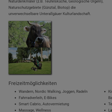
Naturdenkmäler (z.B. Teufelsküche, Geologische Orgeln),
Naturschutzgebiete (Günztal, Biotop) die
unverwechselbare Unterallgäuer Kulturlandschaft.
Freizeitmöglichkeiten
Wandern, Nordic Walking, Joggen, Radeln
Ki
Fahrradverleih, E-Bikes
Ba
Smart Cabrio, Autovermietung
Te
Massage, Wellness
La