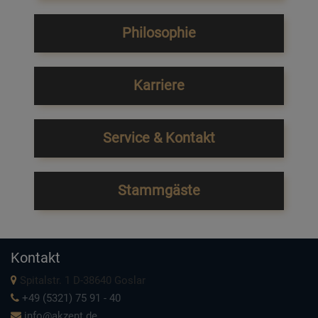
Philosophie
Karriere
Service & Kontakt
Stammgäste
Kontakt
Spitalstr. 1 D-38640 Goslar
+49 (5321) 75 91 - 40
info@akzent.de