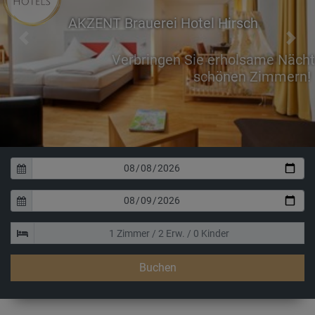
AKZENT Brauerei Hotel Hirsch
Previous
Next
Verbringen Sie erholsame Nächte in unseren
schönen Zimmern!
Buchen