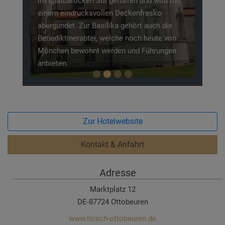
im spätbarocken Stil gehalten und wird mit
einem eindrucksvollen Deckenfresko
abergundet. Zur Basilika gehört auch die
Benediktinerabtei, welche noch heute von
Mönchen bewohnt werden und Führungen
anbieten.
Zur Hotelwebsite
Kontakt & Anfahrt
Adresse
Marktplatz 12
DE-87724 Ottobeuren
www.hirsch-ottobeuren.de