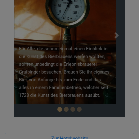
Previous
Next
Entdecken auch Sie einer der
meistbesuchten Burgen der Alb und zwar die
Burgruine Reußenstein. Neben einem tollen
Ausblick und wunderschönen Wanderrouten,
ist Reußenstein unteranderem sehr beliebt
bei Kletterern.
Zur Hotelwebsite