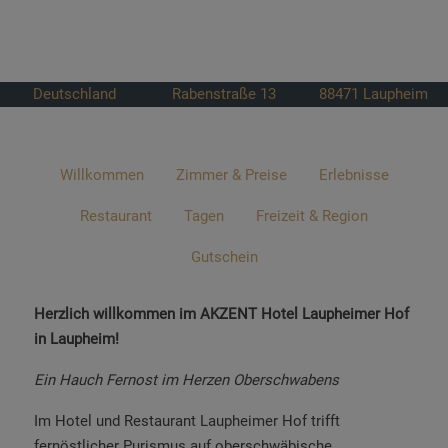
Deutschland
Rabenstraße 13
88471
Laupheim
Willkommen
Zimmer & Preise
Erlebnisse
Restaurant
Tagen
Freizeit & Region
Gutschein
Herzlich willkommen im AKZENT Hotel Laupheimer Hof
in Laupheim!
Ein Hauch Fernost im Herzen Oberschwabens
Im Hotel und Restaurant Laupheimer Hof trifft
fernöstlicher Purismus auf oberschwäbische