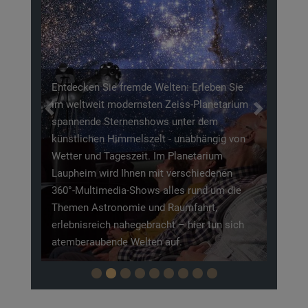
Entdecken Sie fremde Welten: Erleben Sie
im weltweit modernsten Zeiss-Planetarium
Previous
Next
spannende Sternenshows unter dem
künstlichen Himmelszelt - unabhängig von
Wetter und Tageszeit. Im Planetarium
Laupheim wird Ihnen mit verschiedenen
360°-Multimedia-Shows alles rund um die
Themen Astronomie und Raumfahrt,
erlebnisreich nahegebracht – hier tun sich
atemberaubende Welten auf.