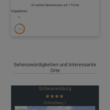
33 weitere Bewertungen auf 1 Portal
tripadviso
r
3,4
Sehenswürdigkeiten und Interessante
Orte
g
Historische Gärten Kleve
Joseph-Beuys-Allee 1