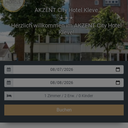
AKZENT City Hotel Kleve
✭✭✭
Previous
Next
Erhol
Buchen