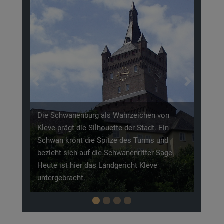
Previous
Next
hen von
Im 17. Jahrhundert gestaltete Johann Moritz
adt. Ein
von Nassau-Siegen seine Residenzstadt und
rms und
die Umgebung zu einer bemerkenswerten
tter-Sage.
Parklandschaft. Zu ihr gehören unter
leve
anderem das Amphitheater und der
Forstgarten.