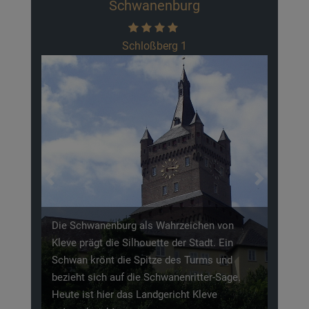
chwanenburg
Historische Gärt
Schloßberg 1
Joseph-Beuys-Al
Previous
Next
rg als Wahrzeichen von
Im 17. Jahrhundert gestaltet
Silhouette der Stadt. Ein
von Nassau-Siegen seine Res
ie Spitze des Turms und
die Umgebung zu einer beme
f die Schwanenritter-Sage.
Parklandschaft. Zu ihr gehör
das Landgericht Kleve
anderem das Amphitheater u