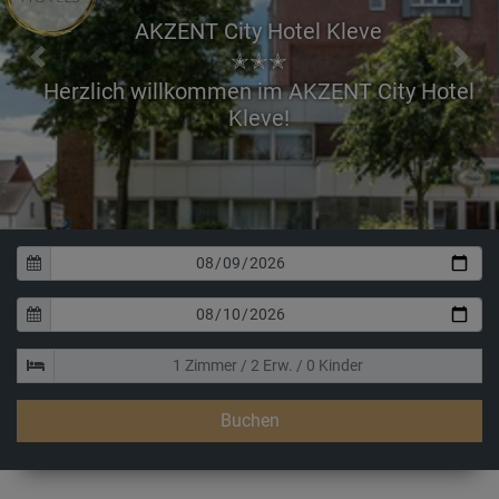
AKZENT City Hotel Kleve
✭✭✭
Previous
Next
Buchen