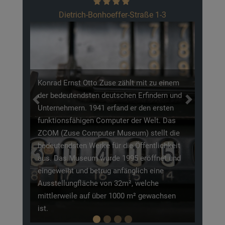
Am Haa
trich-Bonhoeffer-Straße 1-3
st Otto Zuse zählt mit zu einem
tendsten deutschen Erfindern und
Unter dem Motto „Beoba
Previous
Next
rn. 1941 erfand er den ersten
Begeistern", schafft de
fähigen Computer der Welt. Das
auf einer Fläche von 6 H
e Computer Museum) stellt die
einzigartiges Erlebnis f
ten Werke für die Öffentlichkeit
Neben 1000 Tieren und 
Museum wurde 1995 eröffnet und
unterschiedlichen Pflan
 und betrug anfänglich eine
entdecken sind, kann de
ngfläche von 32m², welche
seinen Spielplätzen und
ile auf über 1000 m² gewachsen
Fütterungen punkten.