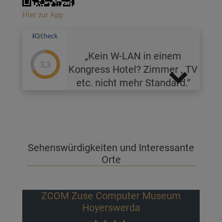
Hier zur App
Kein W-LAN in einem
3,3
Kongress Hotel? Zimmer , TV
etc. nicht mehr Standard.
Sehenswürdigkeiten und Interessante
Orte
Zuse Computer Museum
Zoo Hoye
Hoyerswerda