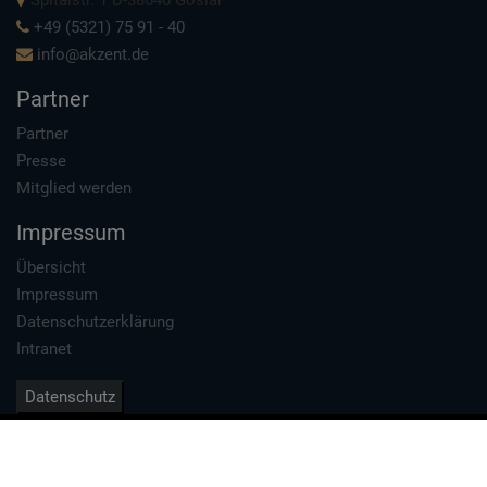
Spitalstr. 1 D-38640 Goslar
+49 (5321) 75 91 - 40
info@akzent.de
Partner
Partner
Presse
Mitglied werden
Impressum
Übersicht
Impressum
Datenschutzerklärung
Intranet
Datenschutz
1996 - 2026 Akzent Hotels e.V. - Hotelkooperation
Erstellt von
TMA GmbH