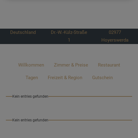
Deutschland
Dr.-W.-Külz-Straße
02977
1
Hoyerswerda
Willkommen
Zimmer & Preise
Restaurant
Tagen
Freizeit & Region
Gutschein
Kein entries gefunden
Kein entries gefunden