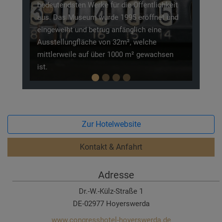
tendsten Werke für die Öffentlichkeit
Neben 1000 Tieren
Das Museum wurde 1995 eröffnet und
unterschiedlichen 
weiht und betrug anfänglich eine
entdecken sind, ka
ellungfläche von 32m², welche
seinen Spielplätze
erweile auf über 1000 m² gewachsen
Fütterungen punkte
Zur Hotelwebsite
Kontakt & Anfahrt
Adresse
Dr.-W.-Külz-Straße 1
DE-02977 Hoyerswerda
www.congresshotel-hoyerswerda.de