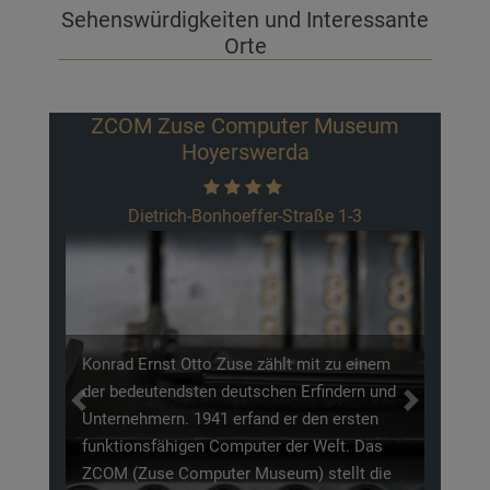
Sehenswürdigkeiten und Interessante
Orte
OM Zuse Computer Museum
Zoo H
Hoyerswerda
Am
Dietrich-Bonhoeffer-Straße 1-3
d Ernst Otto Zuse zählt mit zu einem
edeutendsten deutschen Erfindern und
Unter dem Motto „
Previous
Next
nehmern. 1941 erfand er den ersten
Begeistern", schaf
ionsfähigen Computer der Welt. Das
auf einer Fläche vo
(Zuse Computer Museum) stellt die
einzigartiges Erleb