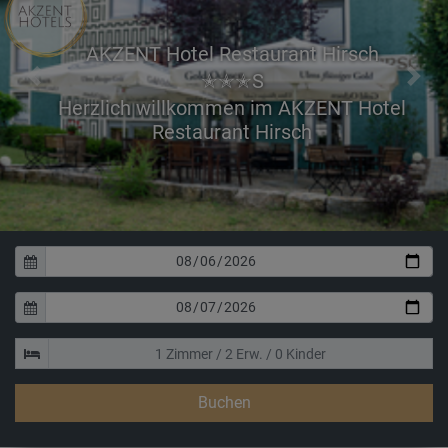
AKZENT Hotel Restaurant Hirsch
✭✭✭S
Previous
Next
Buchen