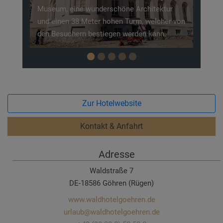
ektur
wie die Bonbon Manufaktur. Auch so manch
lcher von
niedliches Tierchen freut sich schon auf
ann.
eine ausgiebige Streicheleinheit.
Zur Hotelwebsite
Kontakt & Anfahrt
Adresse
Waldstraße 7
DE-18586 Göhren (Rügen)
www.waldhotelgoehren.de
urlaub@waldhotelgoehren.de