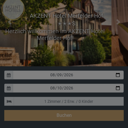
AKZENT Hotel Merfelder Hof
✭✭✭S
Previous
Next
Erholen Sie sich in unseren
Buchen