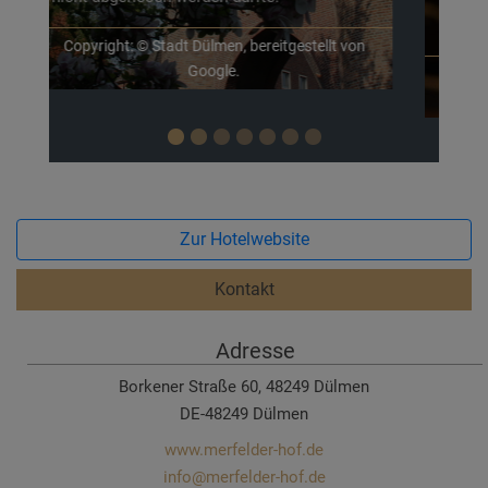
Jahreszeit ein tolles Erlebnis.
Copyright: © Freizeitbad düb, bereitgestellt von
Google.
Zur Hotelwebsite
Kontakt
Adresse
Borkener Straße 60, 48249 Dülmen
DE-48249 Dülmen
www.merfelder-hof.de
info@merfelder-hof.de