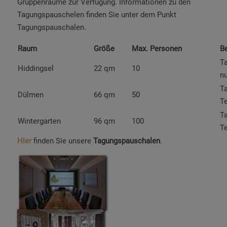
Gruppenräume zur Verfügung. Informationen zu den
Tagungspauschelen finden Sie unter dem Punkt
Tagungspauschalen.
Raum
Größe
Max. Personen
B
Ta
Hiddingsel
22 qm
10
n
Ta
Dülmen
66 qm
50
T
Ta
Wintergarten
96 qm
100
T
Hier
finden Sie unsere
Tagungspauschalen
.