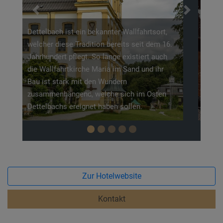
Chocolat tut dies nochmal auf eine spezielle
Previous
Next
Art und Weise. Die genussverrückten
Chocolatiers haben es sich hier zur Aufgabe
gemacht, mit ausgefallenen Rezepten, wie z.
B. die scharfen Schokonudeln, mit
Traditionen zu spielen und diese auch mal
auf den Kopf zustellen. Entdecken Sie die
vielfältige Welt der Schokolade und lassen
Sie sich Ihre Souvenirs schmecken.
Zur Hotelwebsite
Kontakt