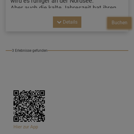
wird es ruhiger an der Nordsee.
Aber auch die kalte Jahreszeit hat ihren
Reiz. Dick eingemummelt an der See
spazieren gehen, die frische Luft atmen,
Details
Buchen
den Gedanken freien Lauf
lassen - das ist Entspannung pur.
3 Erlebnisse gefunden
Hier zur App