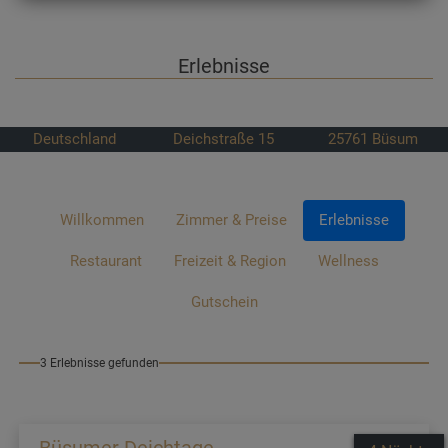
Erlebnisse
Deutschland
Deichstraße 15
25761
Büsum
Willkommen
Zimmer & Preise
Erlebnisse
Restaurant
Freizeit & Region
Wellness
Gutschein
3 Erlebnisse gefunden
Büsumer Deichtage