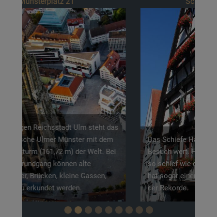
Schwörhausgasse 6
Previous
Next
Das Schiefe Haus in Ulm ist definitiv einen
Besuch wert. Fun Fact: Das Haus ist doppelt
so schief wie der schiefe Turm von Pisa und
hat sogar einen Eintrag im Guinness-Buch
der Rekorde.