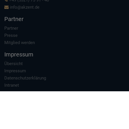
+49 (5321) 75 91 - 40
info@akzent.de
Partner
Partner
Presse
Mitglied werden
Impressum
Übersicht
Impressum
Datenschutzerklärung
Intranet
Datenschutz
1996 - 2026 Akzent Hotels e.V. - Hotelkooperation
Erstellt von
TMA GmbH