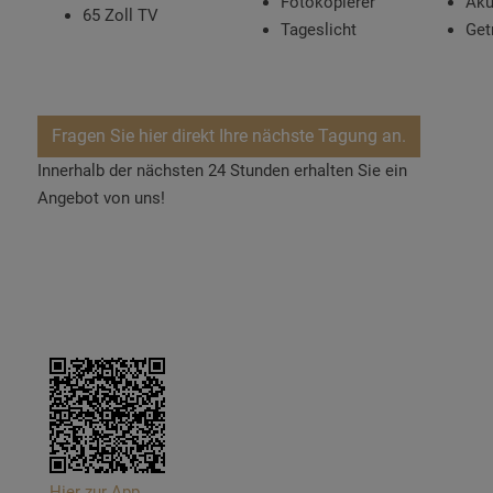
Fotokopierer
Aku
65 Zoll TV
Tageslicht
Get
Fragen Sie hier direkt Ihre nächste Tagung an.
Innerhalb der nächsten 24 Stunden erhalten Sie ein
Angebot von uns!
Hier zur App