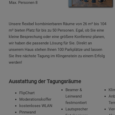
Max. Personen 8
Unsere flexibel kombinierbaren Räume von 26 m² bis 104
m² bieten Platz für bis zu 50 Personen. Egal, ob Sie eine
kleine Besprechung oder eine größere Konferenz planen,
wir haben die passende Lösung für Sie. Direkt an
unserem Haus stehen Ihnen 100 Parkplätze und lassen
Sie Ihre nächste Tagung im Klingenstein zu einem Erfolg
werden!
Ausstattung der Tagungsräume
Beamer &
Kli
FlipChart
Leinwand
Anb
Moderationskoffer
festmontiert
Ter
kostenloses WLAN
Lautsprecher
Ver
Pinnwand