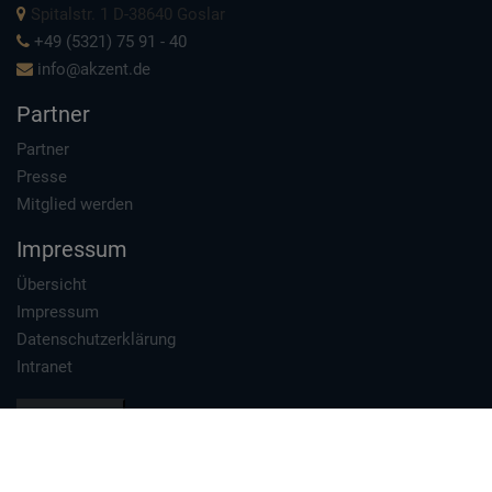
Spitalstr. 1 D-38640 Goslar
+49 (5321) 75 91 - 40
info@akzent.de
Partner
Partner
Presse
Mitglied werden
Impressum
Übersicht
Impressum
Datenschutzerklärung
Intranet
Datenschutz
1996 - 2026 Akzent Hotels e.V. - Hotelkooperation
Erstellt von
TMA GmbH