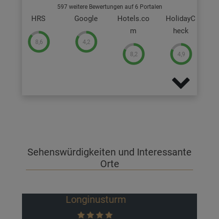
597 weitere Bewertungen auf 6 Portalen
HRS
Google
Hotels.co
HolidayC
m
heck
8,6
4,2
8,2
4,9
Sehenswürdigkeiten und Interessante
Orte
Allwetterzoo Münster