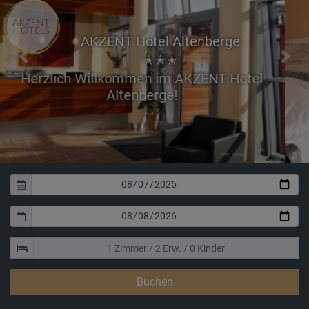
AKZENT Hotel Altenberge
✭✭✭
Previous
Next
Genießen Sie Ihren Aufe
unserer Einzel-, Doppel- o
Buchen