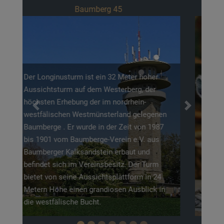
Sentruper Straße 315
Der Allwetterzoo Münster ist ein ideales Ziel
für jedes Wetter: Durch sein weitläufiges
Wegenetz mit überdachten Abschnitten und
Previous
Next
zahlreichen Tierhäusern kann man Tiere
auch bei Regen gut beobachten. Highlights
wie die tropische Meranti-Halle, die
Elefantenanlage und das integrierte
„Westfälische Pferdemuseum" machen den
Besuch direkt am Aasee zu einem
abwechslungsreichen Erlebnis für Familien
und Naturfans.