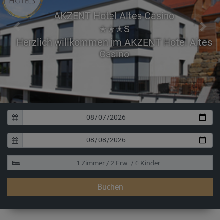
AKZENT Hotel Altes Casino
✭✭✭S
Previous
Next
Buchen