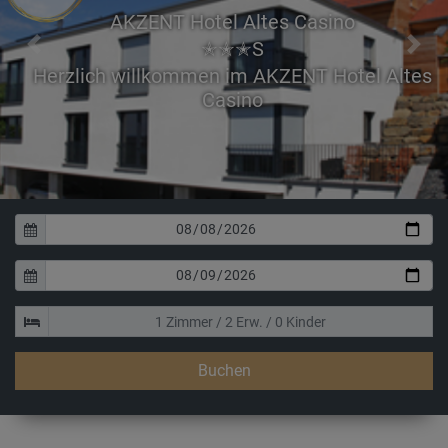
AKZENT Hotel Altes Casino
✭✭✭S
Previous
Next
erzlich willkommen im AKZENT Hotel Altes
Casino
Buchen