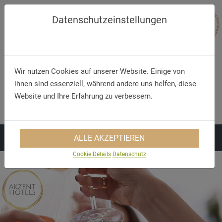
Datenschutzeinstellungen
Wir nutzen Cookies auf unserer Website. Einige von
ihnen sind essenziell, während andere uns helfen, diese
Telefon/WhatsApp
E-Mail
Website und Ihre Erfahrung zu verbessern.
+49 5321 75 91 - 40
info@akzent.de
ALLE AKZEPTIEREN
Cookie Details
Datenschutz